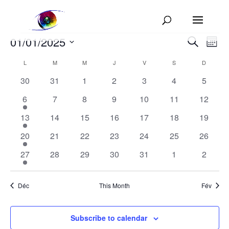
Events
Events
Eve
01/01/2025
Search
Mont
Vie
Search
Select
Nav
Calendar
and
L
LUNDI
M
MARDI
M
MERCREDI
J
JEUDI
V
VENDREDI
S
SAMEDI
D
DIMANC
date.
of
Views
0
0
0
0
0
0
0
30
31
1
2
3
4
5
Events
Naviga
events
events
events
events
events
events
events
1
0
0
0
0
0
0
6
7
8
9
10
11
12
event
events
events
events
events
events
events
1
0
0
0
0
0
0
13
14
15
16
17
18
19
event
events
events
events
events
events
events
1
0
0
0
0
0
0
20
21
22
23
24
25
26
event
events
events
events
events
events
events
1
0
0
0
0
0
0
27
28
29
30
31
1
2
event
events
events
events
events
events
events
Déc
This Month
Fév
Subscribe to calendar